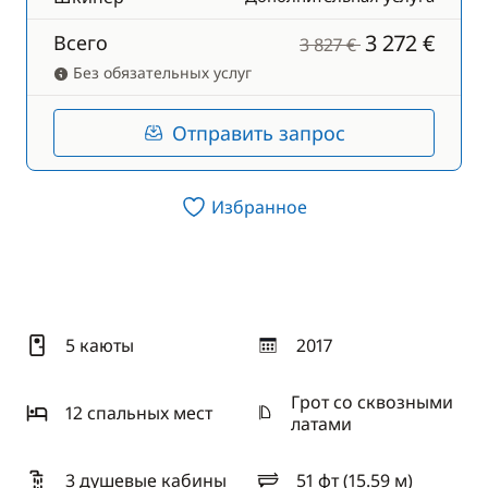
3 272 €
Всего
3 827 €
Без обязательных услуг
Отправить запрос
Избранное
5 каюты
2017
год
Грот со сквозными
12 спальныx мест
латами
3 душевые кабины
51 фт (15.59 м)