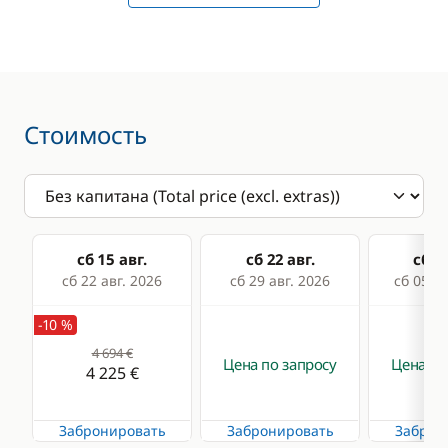
Брызгозащитный
козырёк
Колонки в кокпите
Лестница для
Стоимость
купания
Носовое
подруливающее
устройство
Палубный душ
сб 15 авг.
сб 22 авг.
сб 29
сб 22 авг. 2026
сб 29 авг. 2026
сб 05 се
Досуг
-10 %
4 694 €
CD-плеер
Цена по запросу
Цена по
4 225 €
Подключение
MP3/Jack
Забронировать
Забронировать
Заброн