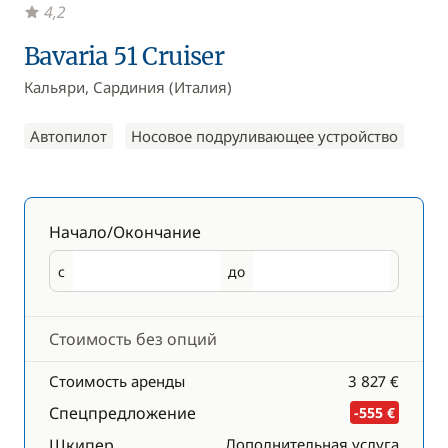
4,2
Bavaria 51 Cruiser
Кальяри, Сардиния (Италия)
Автопилот
Носовое подруливающее устройство
Начало/Окончание
с
до
Начало
Окончание
Стоимость без опций
Стоимость аренды
3 827 €
Спецпредложение
-555 €
Шкипер
Дополнительная услуга