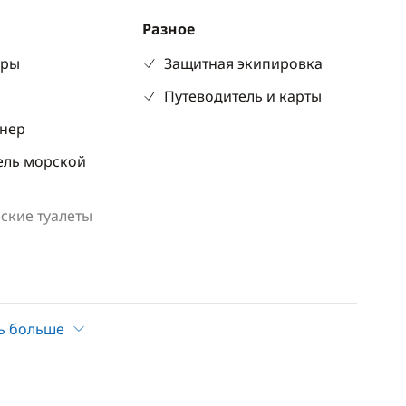
Разное
оры
Защитная экипировка
р
Путеводитель и карты
нер
ель морской
ские туалеты
ь больше
Досуг
а
CD-плеер