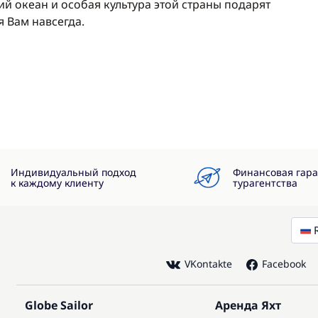
й океан и особая культура этой страны подарят
—
Включено в стоимость
 Вам навсегда.
—
Включено в стоимость
—
Включено в стоимость
—
Включено в стоимость
Индивидуальный подход
Финансовая гар
к каждому клиенту
турагентства
VKontakte
Facebook
Globe Sailor
Аренда Яхт