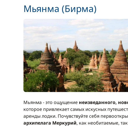
Мьянма (Бирма)
НДС
Подвесной двигатель
Полный пансион
Полотенца
Постельное белье
Продовольствие
Мьянма - это ощущение
неизведанного, нов
Судовые запасы (газ...)
которое привлекает самых искусных путешест
аренды лодки. Почувствуйте себя первооткры
Трансфер
архипелага Меркурий
, как необитаемые, т