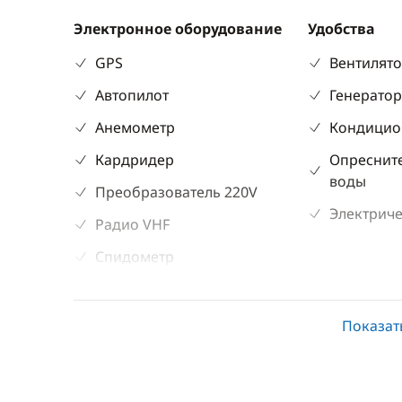
Электронное оборудование
Удобства
GPS
Вентилят
Автопилот
Генерато
Анемометр
Кондицио
Кардридер
Опреснит
воды
Преобразователь 220V
Электриче
Радио VHF
Спидометр
Эхолот
Показат
Палубное оборудование
Кухня
Бимини
Кофеварк