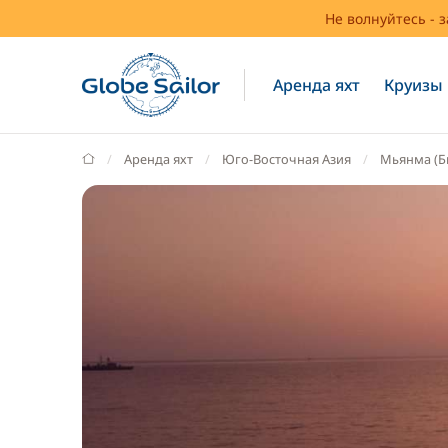
Не волнуйтесь - 
Аренда яхт
Круизы
GlobeSailor
Аренда яхт
Юго-Восточная Азия
Мьянма (Б