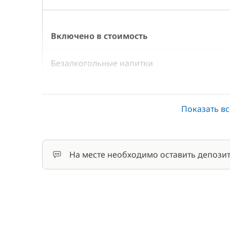
Включено в стоимость
Безалкогольные напитки
Генератор
Показать вс
Доска для SUP-серфинга
Каяк
На месте необходимо оставить депозит
Кок/Повар
Кондиционер
Местный экскурсовод