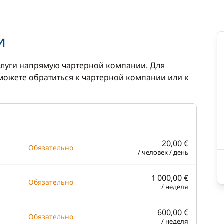
ратор
DVD-плеер
новая печь
Доска для SUP-серфинга
и
а
Каяк
Маски и трубки
луги напрямую чартерной компании. Для
ожете обратиться к чартерной компании или к
Настольные игры
ник
Рыболовные снасти
еский
Телевизор
ник
20,00 €
Обязательно
/ человек / день
1 000,00 €
Обязательно
/ неделя
600,00 €
Обязательно
/ неделя