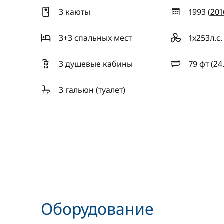
3 каюты
1993 (
201
год
3+3 спальныx мест
1x253л.с.
двигатель
3 душевые кабины
79 фт (24
длина
3 гальюн (туалет)
Оборудование