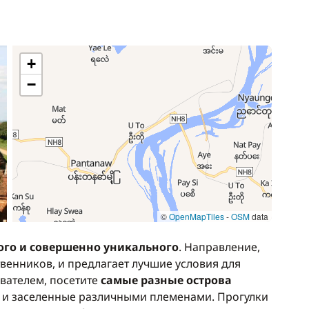
—
Включено в стоимость
+
—
Включено в стоимость
−
—
Включено в стоимость
—
Включено в стоимость
—
Включено в стоимость
—
Включено в стоимость
©
OpenMapTiles
-
OSM
data
ого и совершенно уникального
. Направление,
—
Включено в стоимость
венников, и предлагает лучшие условия для
вателем, посетите
самые разные острова
—
Включено в стоимость
ак и заселенные различными племенами. Прогулки