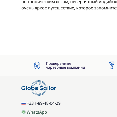
по тропическим лесам, невероятный индийски
Финальная уборка
очень яркое путешествие, которое запомнится
Хостес
Шкипер
Шлюпка (тузик)
Проверенные
чартерные компании
+33 1-89-48-04-29
WhatsApp