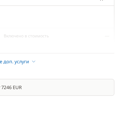
—
Включено в стоимость
—
Включено в стоимость
е доп. услуги
—
Включено в стоимость
—
Включено в стоимость
 7246 EUR
—
Включено в стоимость
—
Включено в стоимость
—
Включено в стоимость