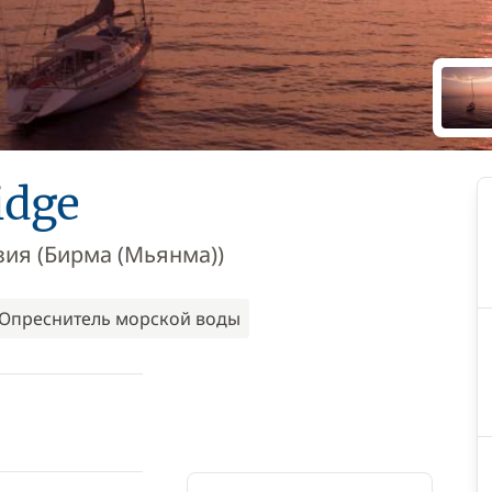
idge
ия (Бирма (Мьянма))
Опреснитель морской воды