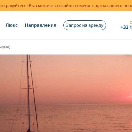
застрахуйтесь! Вы сможете спокойно поменять даты вашего но
С
Люкс
Направления
Запрос на аренду
+33 
ирма)