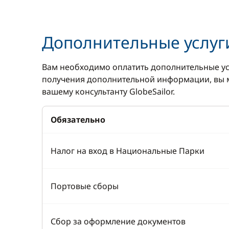
Лестница для купания
Льдогене
Палубный душ
Микровол
Дополнительные услуг
Тиковая палуба
Морозилк
Электрическая лебёдка
Плита
Вам необходимо оплатить дополнительные ус
получения дополнительной информации, вы м
Тостер
вашему консультанту GlobeSailor.
Холодиль
Электрич
Обязательно
холодиль
Налог на вход в Национальные Парки
Портовые сборы
Сбор за оформление документов