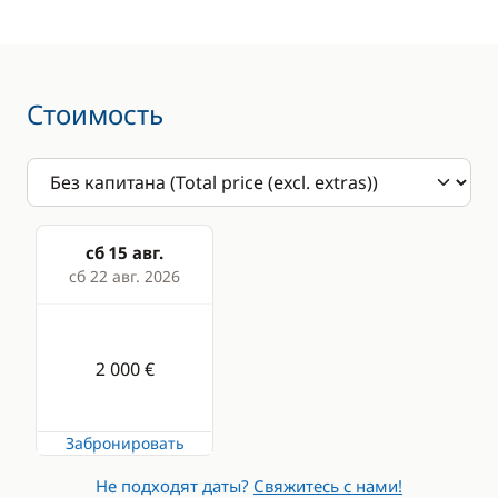
Брызгозащитный
Путеводитель и
козырёк
карты
Лестница для
Стоимость
купания
Палубный душ
Стол в кокпите
Тиковое покрытие в
сб 15 авг.
кокпите
сб 22 авг. 2026
Кухня
Досуг
2 000 €
Плита
CD-плеер
Холодильник
Забронировать
Не подходят даты?
Свяжитесь с нами!