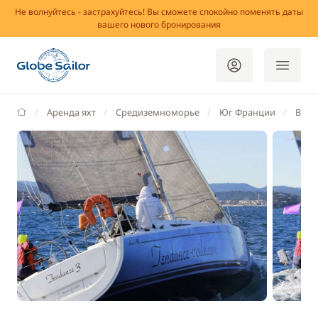
Не волнуйтесь - застрахуйтесь! Вы сможете спокойно поменять даты
вашего нового бронирования
GlobeSailor
Аренда яхт
Средиземноморье
Юг Франции
Вар