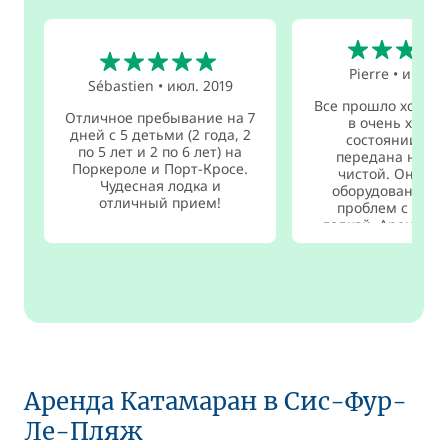
5
5
Pierre
•
июл. 2
Sébastien
•
июл. 2019
Все прошло хорошо
Отличное пребывание на 7
в очень хоро
дней с 5 детьми (2 года, 2
состоянии и б
по 5 лет и 2 по 6 лет) на
передана нам 
Поркероле и Порт-Кросе.
чистой. Она хо
Чудесная лодка и
оборудована, ни
отличный прием!
проблем с наду
лодкой. Арендодат
читать даль
Аренда Катамаран в Сис-Фур-
Ле-Пляж