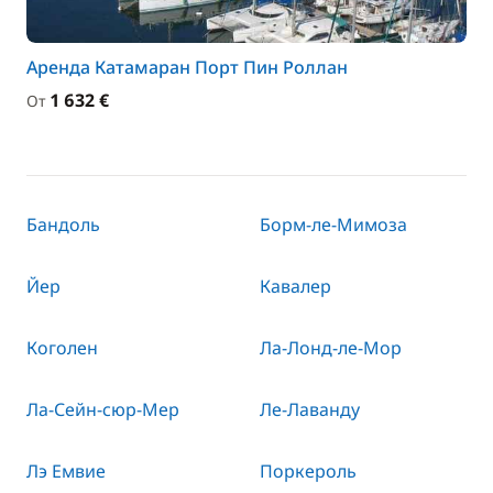
Аренда Катамаран Порт Пин Роллан
1 632 €
От
Бандоль
Борм-ле-Мимоза
Йер
Кавалер
Коголен
Ла-Лонд-ле-Мор
Ла-Сейн-сюр-Мер
Ле-Лаванду
Лэ Емвие
Поркероль