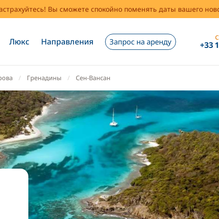
застрахуйтесь! Вы сможете спокойно поменять даты вашего но
С
Люкс
Направления
Запрос на аренду
+33 
рова
Гренадины
Сен-Вансан