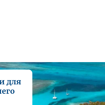
и для
шего