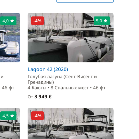
4,0
-4%
5,0
Lagoon 42 (2020)
 и
Голубая лагуна (Сент-Висент и
Гренадины)
• 46 фт
4 Каюты • 8 Спальныx мест • 46 фт
3 949 €
От
4,5
-4%