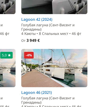
Lagoon 42 (2024)
 и
Голубая лагуна (Сент-Висент и
Гренадины)
 46 фт
4 Каюты • 8 Спальныx мест • 46 фт
3 949 €
От
5,0
-4%
Lagoon 46 (2021)
 и
Голубая лагуна (Сент-Висент и
Гренадины)
 46 фт
4 Каюты • 8 Спальныx мест • 46 фт