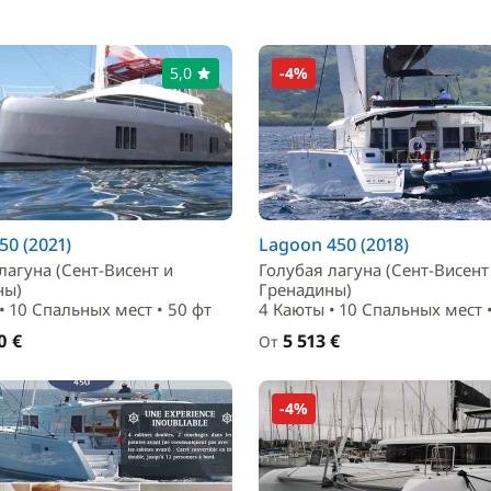
5,0
-4%
50 (2021)
Lagoon 450 (2018)
лагуна (Сент-Висент и
Голубая лагуна (Сент-Висент
ны)
Гренадины)
• 10 Спальныx мест • 50 фт
4 Каюты • 10 Спальныx мест 
0 €
5 513 €
От
-4%