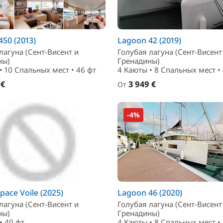
50 (2013)
Lagoon 42 (2019)
лагуна (Сент-Висент и
Голубая лагуна (Сент-Висент
ны)
Гренадины)
• 10 Спальныx мест • 46 фт
4 Каюты • 8 Спальныx мест •
 €
3 949 €
От
-4%
space Voile (2025)
Lagoon 46 (2020)
лагуна (Сент-Висент и
Голубая лагуна (Сент-Висент
ны)
Гренадины)
• 40 фт
4 Каюты • 8 Спальныx мест •