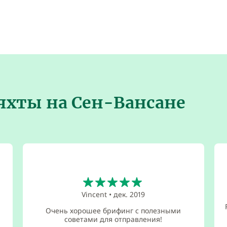
яхты на Сен-Вансане
5
Vincent
•
дек. 2019
Очень хорошее брифинг с полезными
советами для отправления!