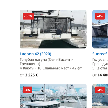
-35%
-4%
Lagoon 42 (2020)
Sunreef 
Голубая лагуна (Сент-Висент и
Голубая 
Гренадины)
Гренади
4 Каюты • 10 Спальныx мест • 42 фт
5 Каюты 
3 225 €
14 40
От
От
-4%
-4%