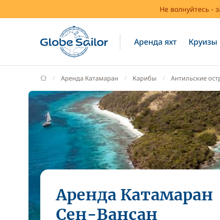
Не волнуйтесь - 
Аренда яхт
Круизы
GlobeSailor
Аренда Катамаран
Карибы
Антильские ост
Аренда Катамаран
Сен-Вансан