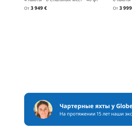
3 949 €
3 999
От
От
Чартерные яхты у Globe
На протяжении 15 лет наши эк