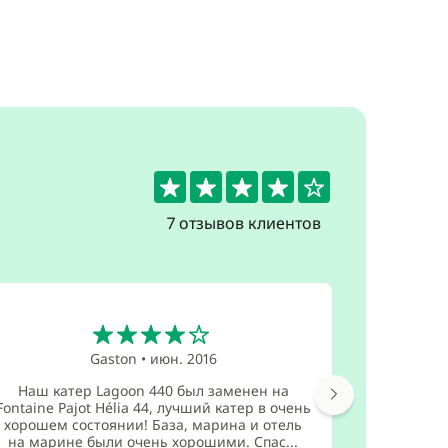
4.1
7 отзывов клиентов
4
Gaston
•
июн. 2016
Наш катер Lagoon 440 был заменен на
Обслужи
Fontaine Pajot Hélia 44, лучший катер в очень
инф
хорошем состоянии! База, марина и отель
Обслуж
на марине были очень хорошими. Спас...
ожидания