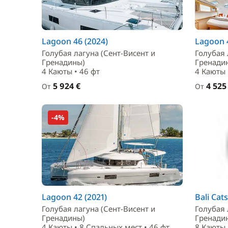
Lagoon 46 (2024)
Lagoon 4
Голубая лагуна (Сент-Висент и
Голубая 
Гренадины)
Гренади
4 Каюты • 46 фт
4 Каюты 
5 924 €
4 525
От
От
-4%
Lagoon 42 (2021)
Bali Cat
Голубая лагуна (Сент-Висент и
Голубая 
Гренадины)
Гренади
4 Каюты • 8 Спальныx мест • 46 фт
8 Каюты 