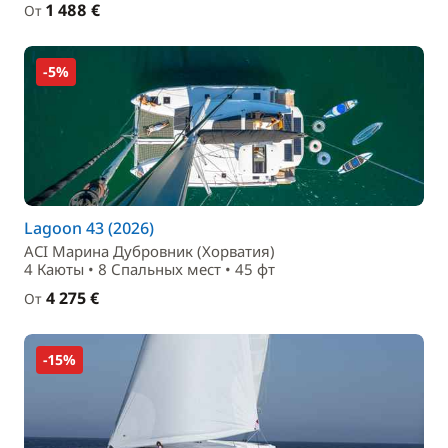
1 488 €
От
-5%
Lagoon 43 (2026)
ACI Марина Дубровник (Хорватия)
4 Каюты • 8 Спальныx мест • 45 фт
4 275 €
От
-15%