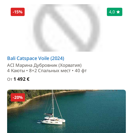
-15%
4,0
Bali Catspace Voile (2024)
ACI Марина Дубровник (Хорватия)
4 Каюты • 8+2 Спальныx мест • 40 фт
1 492 €
От
-20%