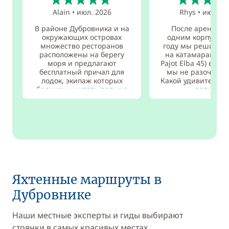
Alain
•
июл. 2026
Rhys
•
июн. 2
В районе Дубровника и на
После аренды я
окружающих островах
одним корпусом 
множество ресторанов
году мы решили 
расположены на берегу
на катамаран (Fo
моря и предлагают
Pajot Elba 45) в это
бесплатный причал для
мы не разочаров
лодок, экипаж которых
Какой удивительн.
брониру...
читать дальше
дальше
Яхтенные маршруты в
Дубровнике
Наши местные эксперты и гиды выбирают
стоянки в самых красивых местах.