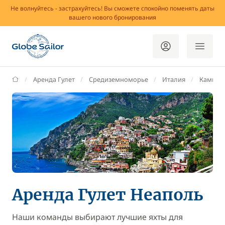
Не волнуйтесь - застрахуйтесь! Вы сможете спокойно поменять даты
вашего нового бронирования
GlobeSailor
Аренда Гулет
Средиземноморье
Италия
Кампан
Аренда Гулет Неаполь
Наши команды выбирают лучшие яхты для