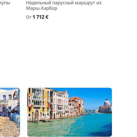
лупы
Недельный парусный маршрут из
Круиз п
Марш-Харбор
505 €
От
1 712 €
От