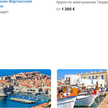
ским Виргинским
Круиз по жемчужинам Гваде
ам
1 200 €
От
шрут