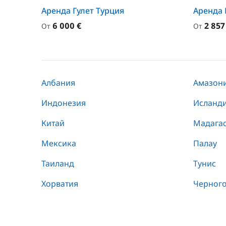
Аренда Гулет Турция
Аренда 
6 000 €
2 857
От
От
Албания
Амазон
Индонезия
Исланд
Китай
Мадага
Мексика
Палау
Таиланд
Тунис
Хорватия
Черног