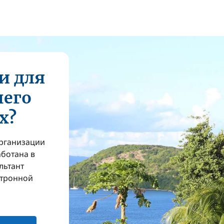
и для
шего
х?
организации
аботана в
льтант
ктронной
з