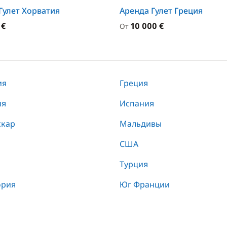
Гулет Хорватия
Аренда Гулет Греция
 €
10 000 €
От
ия
Греция
ия
Испания
скар
Мальдивы
США
Турция
ория
Юг Франции