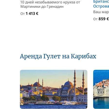
Британ
10 дней незабываемого круиза от
Остров
Мартиники до Гренадин
Ваш мар
1 413 €
От
859 €
От
Аренда Гулет на Карибах