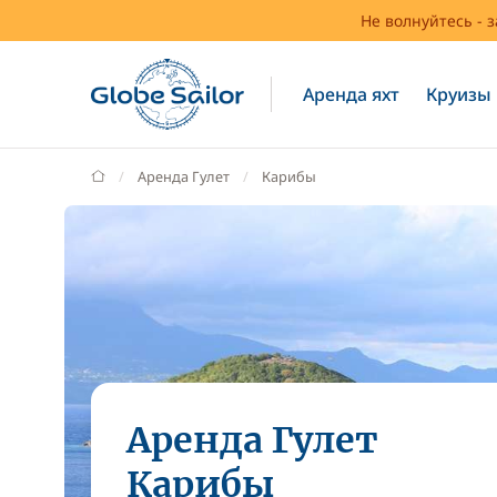
Не волнуйтесь - 
Аренда яхт
Круизы
GlobeSailor
Аренда Гулет
Карибы
Аренда Гулет
Карибы