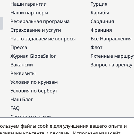
Наши гарантии
Турция
Наши партнеры
Карибы
Реферальная программа
Сардиния
Страхование и услуги
Франция
Часто задаваемые вопросы
Все Направления
Пресса
Флот
Журнал GlobeSailor
Яхтенные маршру
Вакансии
Запрос на аренду
Реквизиты
Условия по круизам
Условия по бербоут
Наш Блог
FAQ
Связаться с нами
ользуем файлы cookie для улучшения вашего опыта и
Популярные направления
ализации контента и рекламы. Используя наш сайт,